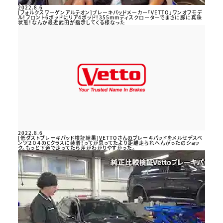
2022.8.6
[フォルクスワーゲンアルテオン]ブレーキパッドメーカー「VETTO」ワンオフモデ
ル！フロント6ポッドにリア4ポッド！355mmディスクローターでまさに豚に真珠
状態！なんか最近武田が指示してくる様なった
2022.8.6
[低ダストブレーキパッド検証結果]VETTOさんのブレーキパッドをメルセデスベ
ンツ２０４のCクラスに装着！ってか思ってたより距離走られへんかったのショッ
ク。もっと下道で走ってたら差がわかりやすかった。