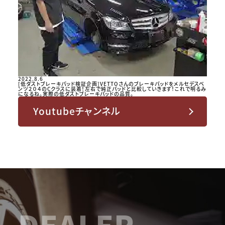
2022.8.6
[低ダストブレーキパッド検証企画]VETTOさんのブレーキパッドをメルセデスベ
ンツ２０４のCクラスに装着！左右で純正パッドと比較していきます！これで明るみ
になるね。実際の低ダストブレーキパッドの品質。
Youtubeチャンネル
DEALER