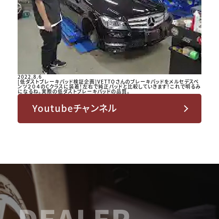
2022.8.6
[低ダストブレーキパッド検証企画]VETTOさんのブレーキパッドをメルセデスベ
ンツ２０４のCクラスに装着！左右で純正パッドと比較していきます！これで明るみ
になるね。実際の低ダストブレーキパッドの品質。
Youtubeチャンネル
DEALER