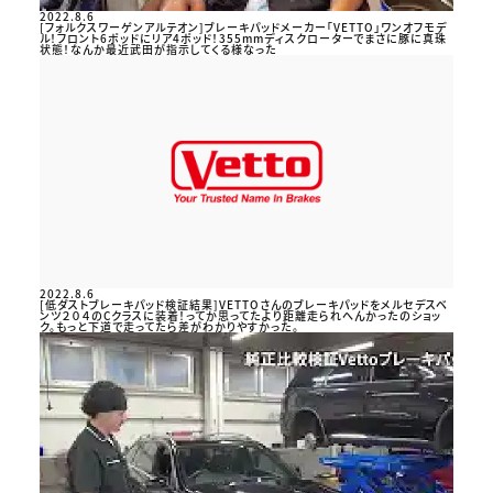
2022.8.6
[フォルクスワーゲンアルテオン]ブレーキパッドメーカー「VETTO」ワンオフモデ
ル！フロント6ポッドにリア4ポッド！355mmディスクローターでまさに豚に真珠
状態！なんか最近武田が指示してくる様なった
2022.8.6
[低ダストブレーキパッド検証結果]VETTOさんのブレーキパッドをメルセデスベ
ンツ２０４のCクラスに装着！ってか思ってたより距離走られへんかったのショッ
ク。もっと下道で走ってたら差がわかりやすかった。