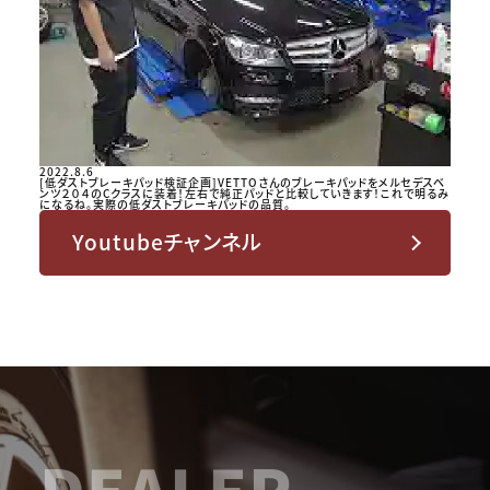
2022.8.6
[低ダストブレーキパッド検証企画]VETTOさんのブレーキパッドをメルセデスベ
ンツ２０４のCクラスに装着！左右で純正パッドと比較していきます！これで明るみ
になるね。実際の低ダストブレーキパッドの品質。
Youtubeチャンネル
DEALER