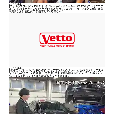
2022.8.6
[フォルクスワーゲンアルテオン]ブレーキパッドメーカー「VETTO」ワンオフモデ
ル！フロント6ポッドにリア4ポッド！355mmディスクローターでまさに豚に真珠
状態！なんか最近武田が指示してくる様なった
2022.8.6
[低ダストブレーキパッド検証結果]VETTOさんのブレーキパッドをメルセデスベ
ンツ２０４のCクラスに装着！ってか思ってたより距離走られへんかったのショッ
ク。もっと下道で走ってたら差がわかりやすかった。