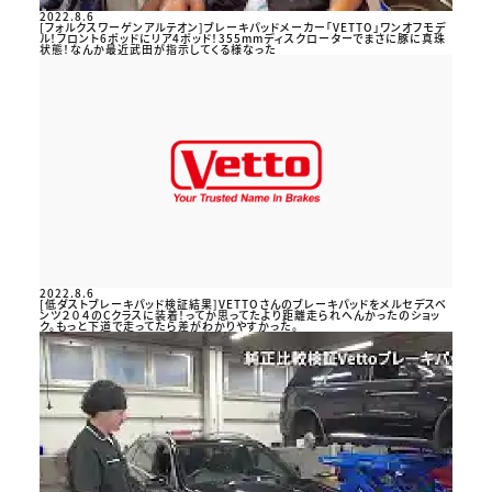
2022.8.6
[フォルクスワーゲンアルテオン]ブレーキパッドメーカー「VETTO」ワンオフモデ
ル！フロント6ポッドにリア4ポッド！355mmディスクローターでまさに豚に真珠
状態！なんか最近武田が指示してくる様なった
2022.8.6
[低ダストブレーキパッド検証結果]VETTOさんのブレーキパッドをメルセデスベ
ンツ２０４のCクラスに装着！ってか思ってたより距離走られへんかったのショッ
ク。もっと下道で走ってたら差がわかりやすかった。