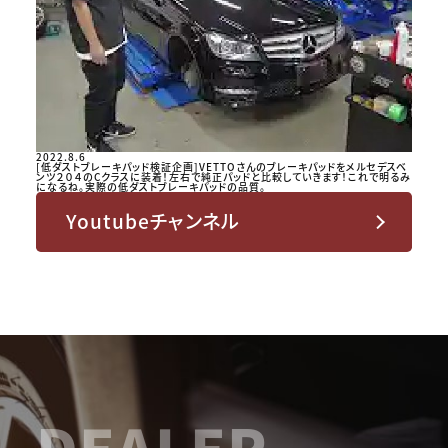
2022.8.6
[低ダストブレーキパッド検証企画]VETTOさんのブレーキパッドをメルセデスベ
ンツ２０４のCクラスに装着！左右で純正パッドと比較していきます！これで明るみ
になるね。実際の低ダストブレーキパッドの品質。
Youtubeチャンネル
DEALER