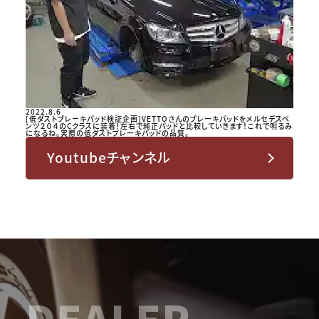
2022.8.6
[低ダストブレーキパッド検証企画]VETTOさんのブレーキパッドをメルセデスベ
ンツ２０４のCクラスに装着！左右で純正パッドと比較していきます！これで明るみ
になるね。実際の低ダストブレーキパッドの品質。
Youtubeチャンネル
DEALER