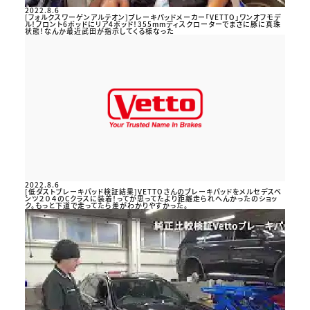
2022.8.6
[フォルクスワーゲンアルテオン]ブレーキパッドメーカー「VETTO」ワンオフモデ
ル！フロント6ポッドにリア4ポッド！355mmディスクローターでまさに豚に真珠
状態！なんか最近武田が指示してくる様なった
2022.8.6
[低ダストブレーキパッド検証結果]VETTOさんのブレーキパッドをメルセデスベ
ンツ２０４のCクラスに装着！ってか思ってたより距離走られへんかったのショッ
ク。もっと下道で走ってたら差がわかりやすかった。