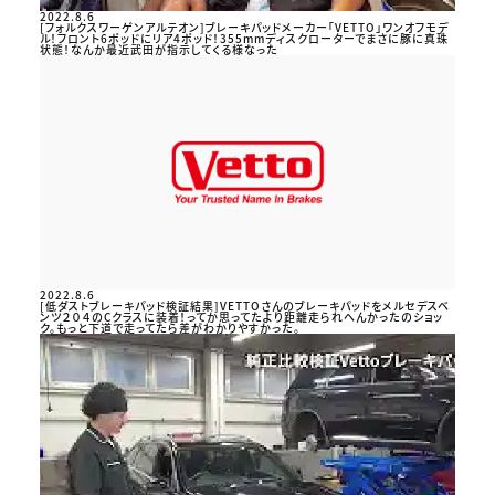
2022.8.6
[フォルクスワーゲンアルテオン]ブレーキパッドメーカー「VETTO」ワンオフモデ
ル！フロント6ポッドにリア4ポッド！355mmディスクローターでまさに豚に真珠
状態！なんか最近武田が指示してくる様なった
2022.8.6
[低ダストブレーキパッド検証結果]VETTOさんのブレーキパッドをメルセデスベ
ンツ２０４のCクラスに装着！ってか思ってたより距離走られへんかったのショッ
ク。もっと下道で走ってたら差がわかりやすかった。