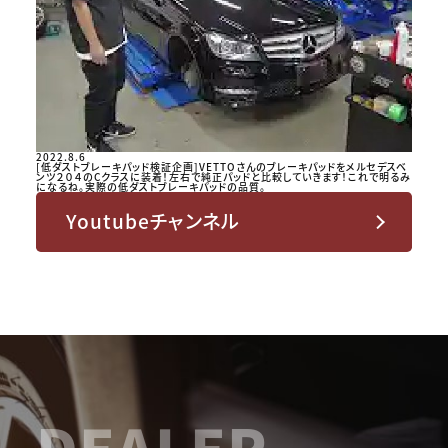
2022.8.6
[低ダストブレーキパッド検証企画]VETTOさんのブレーキパッドをメルセデスベ
ンツ２０４のCクラスに装着！左右で純正パッドと比較していきます！これで明るみ
になるね。実際の低ダストブレーキパッドの品質。
Youtubeチャンネル
DEALER