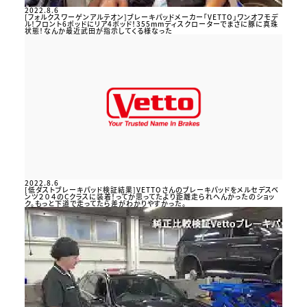
2022.8.6
[フォルクスワーゲンアルテオン]ブレーキパッドメーカー「VETTO」ワンオフモデ
ル！フロント6ポッドにリア4ポッド！355mmディスクローターでまさに豚に真珠
状態！なんか最近武田が指示してくる様なった
2022.8.6
[低ダストブレーキパッド検証結果]VETTOさんのブレーキパッドをメルセデスベ
ンツ２０４のCクラスに装着！ってか思ってたより距離走られへんかったのショッ
ク。もっと下道で走ってたら差がわかりやすかった。