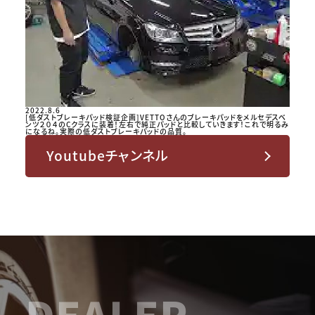
2022.8.6
[低ダストブレーキパッド検証企画]VETTOさんのブレーキパッドをメルセデスベ
ンツ２０４のCクラスに装着！左右で純正パッドと比較していきます！これで明るみ
になるね。実際の低ダストブレーキパッドの品質。
Youtubeチャンネル
DEALER