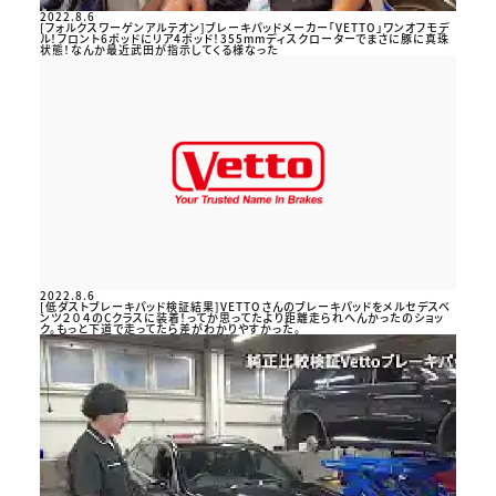
2022.8.6
[フォルクスワーゲンアルテオン]ブレーキパッドメーカー「VETTO」ワンオフモデ
ル！フロント6ポッドにリア4ポッド！355mmディスクローターでまさに豚に真珠
状態！なんか最近武田が指示してくる様なった
2022.8.6
[低ダストブレーキパッド検証結果]VETTOさんのブレーキパッドをメルセデスベ
ンツ２０４のCクラスに装着！ってか思ってたより距離走られへんかったのショッ
ク。もっと下道で走ってたら差がわかりやすかった。