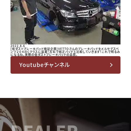
2022.8.6
[低ダストブレーキパッド検証企画]VETTOさんのブレーキパッドをメルセデスベ
ンツ２０４のCクラスに装着！左右で純正パッドと比較していきます！これで明るみ
になるね。実際の低ダストブレーキパッドの品質。
Youtubeチャンネル
DEALER