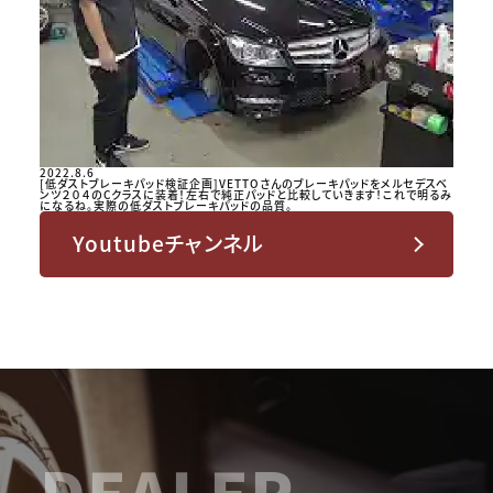
2022.8.6
[低ダストブレーキパッド検証企画]VETTOさんのブレーキパッドをメルセデスベ
ンツ２０４のCクラスに装着！左右で純正パッドと比較していきます！これで明るみ
になるね。実際の低ダストブレーキパッドの品質。
Youtubeチャンネル
DEALER