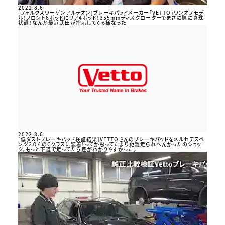
2022.8.6
[フォルクスワーゲンアルテオン]ブレーキパッドメーカー「VETTO」ワンオフモデ
ル！フロント6ポッドにリア4ポッド！355mmディスクローターでまさに豚に真珠
状態！なんか最近武田が指示してくる様なった
2022.8.6
[低ダストブレーキパッド検証結果]VETTOさんのブレーキパッドをメルセデスベ
ンツ２０４のCクラスに装着！ってか思ってたより距離走られへんかったのショッ
ク。もっと下道で走ってたら差がわかりやすかった。