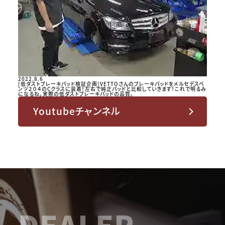
2022.8.6
[低ダストブレーキパッド検証企画]VETTOさんのブレーキパッドをメルセデスベ
ンツ２０４のCクラスに装着！左右で純正パッドと比較していきます！これで明るみ
になるね。実際の低ダストブレーキパッドの品質。
Youtubeチャンネル
DEALER