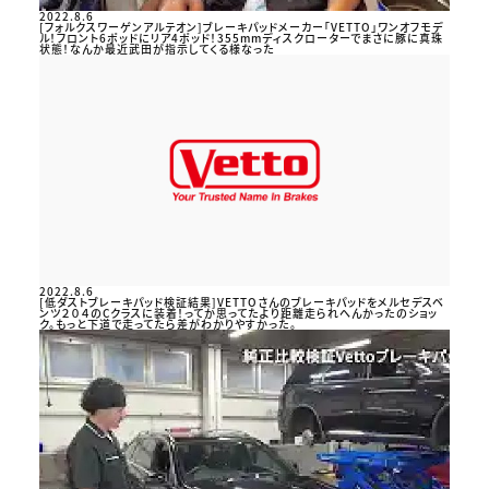
2022.8.6
[フォルクスワーゲンアルテオン]ブレーキパッドメーカー「VETTO」ワンオフモデ
ル！フロント6ポッドにリア4ポッド！355mmディスクローターでまさに豚に真珠
状態！なんか最近武田が指示してくる様なった
2022.8.6
[低ダストブレーキパッド検証結果]VETTOさんのブレーキパッドをメルセデスベ
ンツ２０４のCクラスに装着！ってか思ってたより距離走られへんかったのショッ
ク。もっと下道で走ってたら差がわかりやすかった。