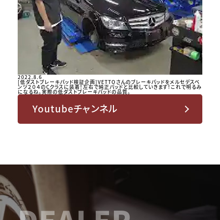
2022.8.6
[低ダストブレーキパッド検証企画]VETTOさんのブレーキパッドをメルセデスベ
ンツ２０４のCクラスに装着！左右で純正パッドと比較していきます！これで明るみ
になるね。実際の低ダストブレーキパッドの品質。
Youtubeチャンネル
DEALER