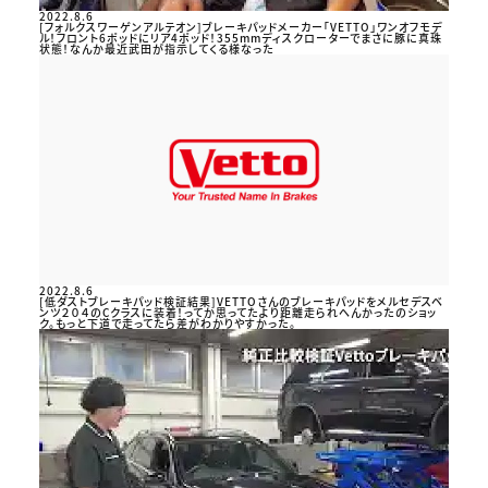
2022.8.6
[フォルクスワーゲンアルテオン]ブレーキパッドメーカー「VETTO」ワンオフモデ
ル！フロント6ポッドにリア4ポッド！355mmディスクローターでまさに豚に真珠
状態！なんか最近武田が指示してくる様なった
2022.8.6
[低ダストブレーキパッド検証結果]VETTOさんのブレーキパッドをメルセデスベ
ンツ２０４のCクラスに装着！ってか思ってたより距離走られへんかったのショッ
ク。もっと下道で走ってたら差がわかりやすかった。