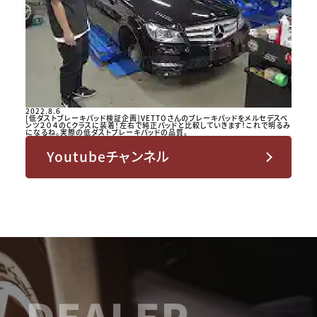
2022.8.6
[低ダストブレーキパッド検証企画]VETTOさんのブレーキパッドをメルセデスベ
ンツ２０４のCクラスに装着！左右で純正パッドと比較していきます！これで明るみ
になるね。実際の低ダストブレーキパッドの品質。
Youtubeチャンネル
DEALER