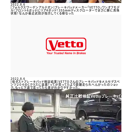
2022.8.6
[フォルクスワーゲンアルテオン]ブレーキパッドメーカー「VETTO」ワンオフモデ
ル！フロント6ポッドにリア4ポッド！355mmディスクローターでまさに豚に真珠
状態！なんか最近武田が指示してくる様なった
2022.8.6
[低ダストブレーキパッド検証結果]VETTOさんのブレーキパッドをメルセデスベ
ンツ２０４のCクラスに装着！ってか思ってたより距離走られへんかったのショッ
ク。もっと下道で走ってたら差がわかりやすかった。