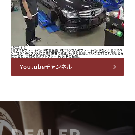
2022.8.6
[低ダストブレーキパッド検証企画]VETTOさんのブレーキパッドをメルセデスベ
ンツ２０４のCクラスに装着！左右で純正パッドと比較していきます！これで明るみ
になるね。実際の低ダストブレーキパッドの品質。
Youtubeチャンネル
DEALER