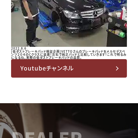
2022.8.6
[低ダストブレーキパッド検証企画]VETTOさんのブレーキパッドをメルセデスベ
ンツ２０４のCクラスに装着！左右で純正パッドと比較していきます！これで明るみ
になるね。実際の低ダストブレーキパッドの品質。
Youtubeチャンネル
DEALER