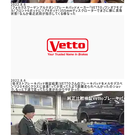
2022.8.6
[フォルクスワーゲンアルテオン]ブレーキパッドメーカー「VETTO」ワンオフモデ
ル！フロント6ポッドにリア4ポッド！355mmディスクローターでまさに豚に真珠
状態！なんか最近武田が指示してくる様なった
2022.8.6
[低ダストブレーキパッド検証結果]VETTOさんのブレーキパッドをメルセデスベ
ンツ２０４のCクラスに装着！ってか思ってたより距離走られへんかったのショッ
ク。もっと下道で走ってたら差がわかりやすかった。