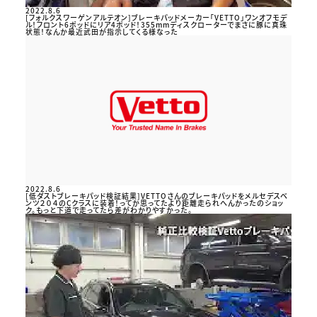
2022.8.6
[フォルクスワーゲンアルテオン]ブレーキパッドメーカー「VETTO」ワンオフモデ
ル！フロント6ポッドにリア4ポッド！355mmディスクローターでまさに豚に真珠
状態！なんか最近武田が指示してくる様なった
2022.8.6
[低ダストブレーキパッド検証結果]VETTOさんのブレーキパッドをメルセデスベ
ンツ２０４のCクラスに装着！ってか思ってたより距離走られへんかったのショッ
ク。もっと下道で走ってたら差がわかりやすかった。