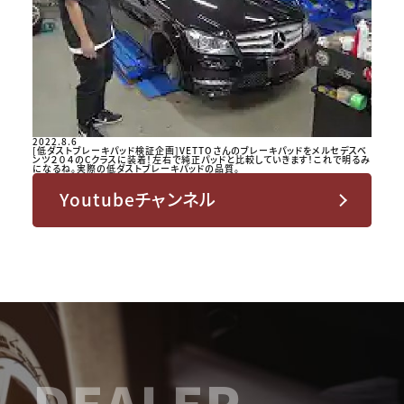
2022.8.6
[低ダストブレーキパッド検証企画]VETTOさんのブレーキパッドをメルセデスベ
ンツ２０４のCクラスに装着！左右で純正パッドと比較していきます！これで明るみ
になるね。実際の低ダストブレーキパッドの品質。
Youtubeチャンネル
DEALER