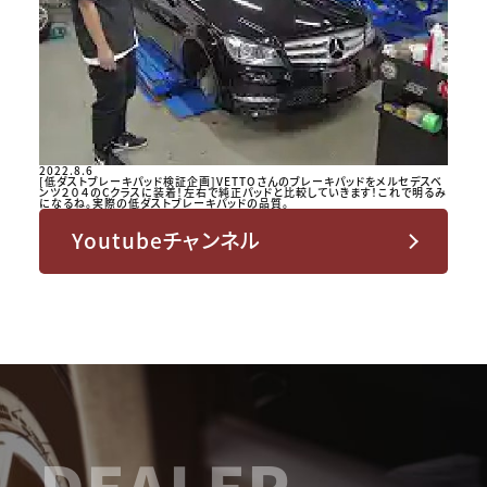
2022.8.6
[低ダストブレーキパッド検証企画]VETTOさんのブレーキパッドをメルセデスベ
ンツ２０４のCクラスに装着！左右で純正パッドと比較していきます！これで明るみ
になるね。実際の低ダストブレーキパッドの品質。
Youtubeチャンネル
DEALER