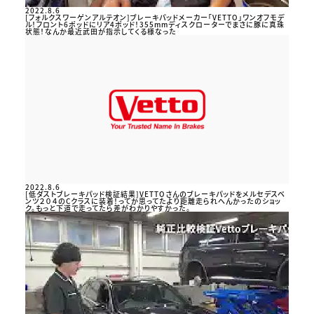
2022.8.6
[フォルクスワーゲンアルテオン]ブレーキパッドメーカー「VETTO」ワンオフモデ
ル！フロント6ポッドにリア4ポッド！355mmディスクローターでまさに豚に真珠
状態！なんか最近武田が指示してくる様なった
2022.8.6
[低ダストブレーキパッド検証結果]VETTOさんのブレーキパッドをメルセデスベ
ンツ２０４のCクラスに装着！ってか思ってたより距離走られへんかったのショッ
ク。もっと下道で走ってたら差がわかりやすかった。