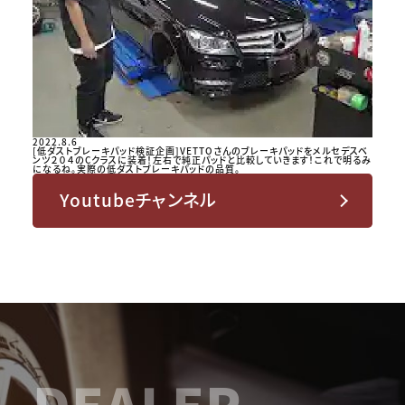
2022.8.6
[低ダストブレーキパッド検証企画]VETTOさんのブレーキパッドをメルセデスベ
ンツ２０４のCクラスに装着！左右で純正パッドと比較していきます！これで明るみ
になるね。実際の低ダストブレーキパッドの品質。
Youtubeチャンネル
DEALER