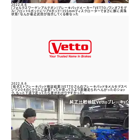
2022.8.6
[フォルクスワーゲンアルテオン]ブレーキパッドメーカー「VETTO」ワンオフモデ
ル！フロント6ポッドにリア4ポッド！355mmディスクローターでまさに豚に真珠
状態！なんか最近武田が指示してくる様なった
2022.8.6
[低ダストブレーキパッド検証結果]VETTOさんのブレーキパッドをメルセデスベ
ンツ２０４のCクラスに装着！ってか思ってたより距離走られへんかったのショッ
ク。もっと下道で走ってたら差がわかりやすかった。