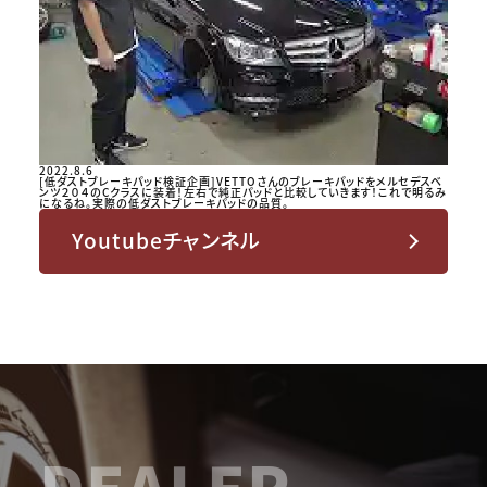
2022.8.6
[低ダストブレーキパッド検証企画]VETTOさんのブレーキパッドをメルセデスベ
ンツ２０４のCクラスに装着！左右で純正パッドと比較していきます！これで明るみ
になるね。実際の低ダストブレーキパッドの品質。
Youtubeチャンネル
DEALER