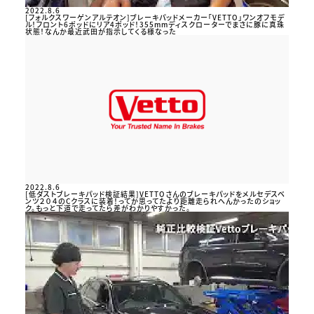
2022.8.6
[フォルクスワーゲンアルテオン]ブレーキパッドメーカー「VETTO」ワンオフモデ
ル！フロント6ポッドにリア4ポッド！355mmディスクローターでまさに豚に真珠
状態！なんか最近武田が指示してくる様なった
2022.8.6
[低ダストブレーキパッド検証結果]VETTOさんのブレーキパッドをメルセデスベ
ンツ２０４のCクラスに装着！ってか思ってたより距離走られへんかったのショッ
ク。もっと下道で走ってたら差がわかりやすかった。