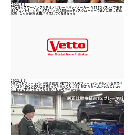
2022.8.6
[フォルクスワーゲンアルテオン]ブレーキパッドメーカー「VETTO」ワンオフモデ
ル！フロント6ポッドにリア4ポッド！355mmディスクローターでまさに豚に真珠
状態！なんか最近武田が指示してくる様なった
2022.8.6
[低ダストブレーキパッド検証結果]VETTOさんのブレーキパッドをメルセデスベ
ンツ２０４のCクラスに装着！ってか思ってたより距離走られへんかったのショッ
ク。もっと下道で走ってたら差がわかりやすかった。