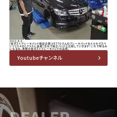
2022.8.6
[低ダストブレーキパッド検証企画]VETTOさんのブレーキパッドをメルセデスベ
ンツ２０４のCクラスに装着！左右で純正パッドと比較していきます！これで明るみ
になるね。実際の低ダストブレーキパッドの品質。
Youtubeチャンネル
DEALER