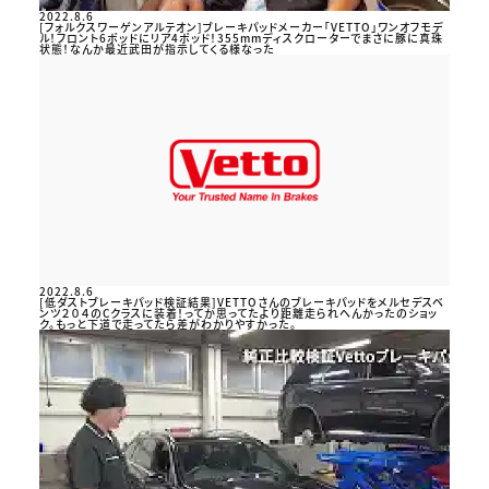
2022.8.6
[フォルクスワーゲンアルテオン]ブレーキパッドメーカー「VETTO」ワンオフモデ
ル！フロント6ポッドにリア4ポッド！355mmディスクローターでまさに豚に真珠
状態！なんか最近武田が指示してくる様なった
2022.8.6
[低ダストブレーキパッド検証結果]VETTOさんのブレーキパッドをメルセデスベ
ンツ２０４のCクラスに装着！ってか思ってたより距離走られへんかったのショッ
ク。もっと下道で走ってたら差がわかりやすかった。