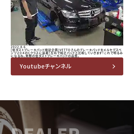
2022.8.6
[低ダストブレーキパッド検証企画]VETTOさんのブレーキパッドをメルセデスベ
ンツ２０４のCクラスに装着！左右で純正パッドと比較していきます！これで明るみ
になるね。実際の低ダストブレーキパッドの品質。
Youtubeチャンネル
DEALER