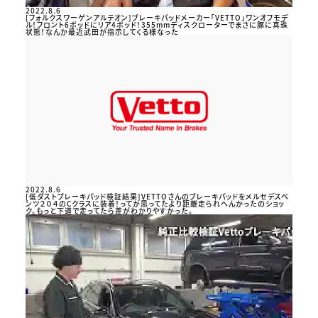
2022.8.6
[フォルクスワーゲンアルテオン]ブレーキパッドメーカー「VETTO」ワンオフモデ
ル！フロント6ポッドにリア4ポッド！355mmディスクローターでまさに豚に真珠
状態！なんか最近武田が指示してくる様なった
2022.8.6
[低ダストブレーキパッド検証結果]VETTOさんのブレーキパッドをメルセデスベ
ンツ２０４のCクラスに装着！ってか思ってたより距離走られへんかったのショッ
ク。もっと下道で走ってたら差がわかりやすかった。