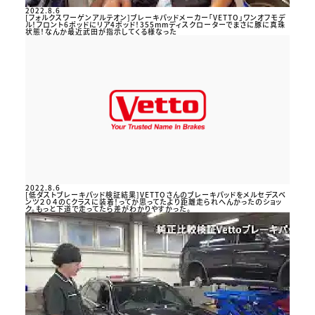
2022.8.6
[フォルクスワーゲンアルテオン]ブレーキパッドメーカー「VETTO」ワンオフモデ
ル！フロント6ポッドにリア4ポッド！355mmディスクローターでまさに豚に真珠
状態！なんか最近武田が指示してくる様なった
2022.8.6
[低ダストブレーキパッド検証結果]VETTOさんのブレーキパッドをメルセデスベ
ンツ２０４のCクラスに装着！ってか思ってたより距離走られへんかったのショッ
ク。もっと下道で走ってたら差がわかりやすかった。