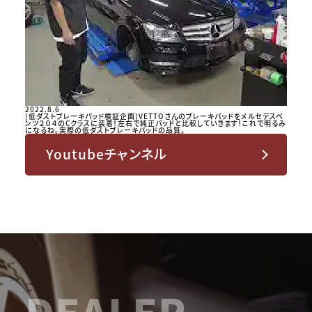
2022.8.6
[低ダストブレーキパッド検証企画]VETTOさんのブレーキパッドをメルセデスベ
ンツ２０４のCクラスに装着！左右で純正パッドと比較していきます！これで明るみ
になるね。実際の低ダストブレーキパッドの品質。
Youtubeチャンネル
DEALER