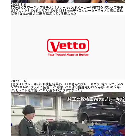
2022.8.6
[フォルクスワーゲンアルテオン]ブレーキパッドメーカー「VETTO」ワンオフモデ
ル！フロント6ポッドにリア4ポッド！355mmディスクローターでまさに豚に真珠
状態！なんか最近武田が指示してくる様なった
2022.8.6
[低ダストブレーキパッド検証結果]VETTOさんのブレーキパッドをメルセデスベ
ンツ２０４のCクラスに装着！ってか思ってたより距離走られへんかったのショッ
ク。もっと下道で走ってたら差がわかりやすかった。