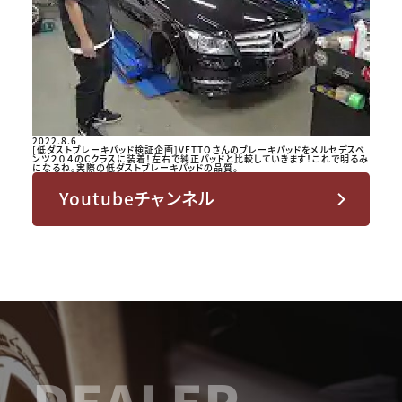
2022.8.6
[低ダストブレーキパッド検証企画]VETTOさんのブレーキパッドをメルセデスベ
ンツ２０４のCクラスに装着！左右で純正パッドと比較していきます！これで明るみ
になるね。実際の低ダストブレーキパッドの品質。
Youtubeチャンネル
DEALER