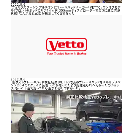
2022.8.6
[フォルクスワーゲンアルテオン]ブレーキパッドメーカー「VETTO」ワンオフモデ
ル！フロント6ポッドにリア4ポッド！355mmディスクローターでまさに豚に真珠
状態！なんか最近武田が指示してくる様なった
2022.8.6
[低ダストブレーキパッド検証結果]VETTOさんのブレーキパッドをメルセデスベ
ンツ２０４のCクラスに装着！ってか思ってたより距離走られへんかったのショッ
ク。もっと下道で走ってたら差がわかりやすかった。