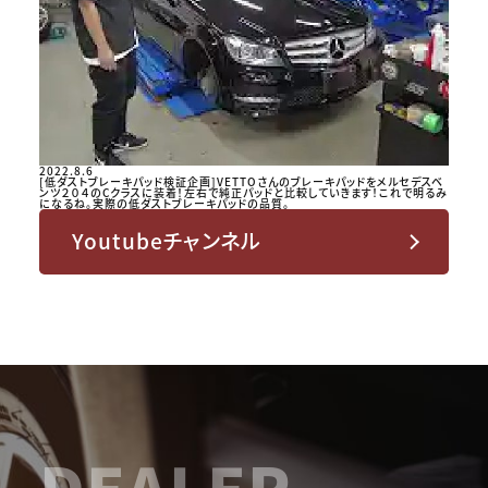
2022.8.6
[低ダストブレーキパッド検証企画]VETTOさんのブレーキパッドをメルセデスベ
ンツ２０４のCクラスに装着！左右で純正パッドと比較していきます！これで明るみ
になるね。実際の低ダストブレーキパッドの品質。
Youtubeチャンネル
DEALER