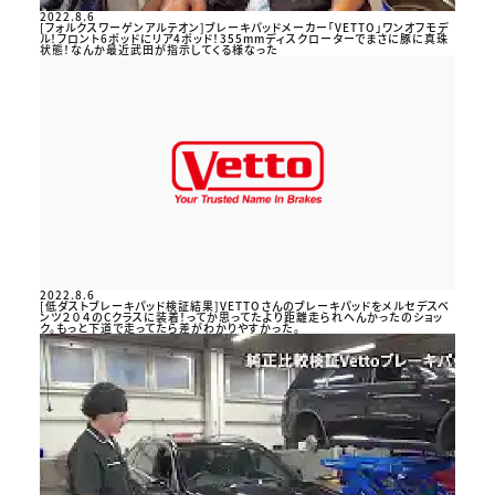
2022.8.6
[フォルクスワーゲンアルテオン]ブレーキパッドメーカー「VETTO」ワンオフモデ
ル！フロント6ポッドにリア4ポッド！355mmディスクローターでまさに豚に真珠
状態！なんか最近武田が指示してくる様なった
2022.8.6
[低ダストブレーキパッド検証結果]VETTOさんのブレーキパッドをメルセデスベ
ンツ２０４のCクラスに装着！ってか思ってたより距離走られへんかったのショッ
ク。もっと下道で走ってたら差がわかりやすかった。