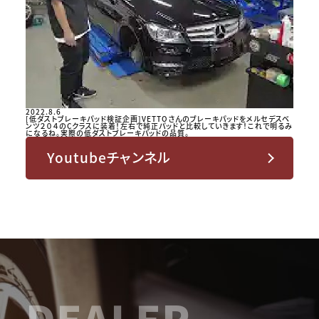
2022.8.6
[低ダストブレーキパッド検証企画]VETTOさんのブレーキパッドをメルセデスベ
ンツ２０４のCクラスに装着！左右で純正パッドと比較していきます！これで明るみ
になるね。実際の低ダストブレーキパッドの品質。
Youtubeチャンネル
DEALER