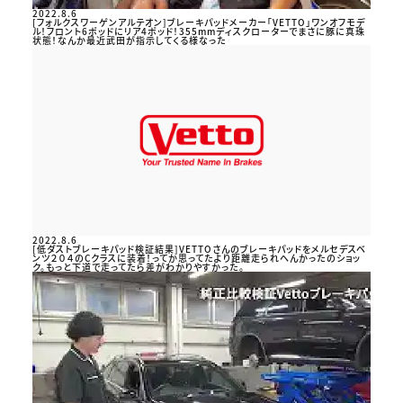
2022.8.6
[フォルクスワーゲンアルテオン]ブレーキパッドメーカー「VETTO」ワンオフモデ
ル！フロント6ポッドにリア4ポッド！355mmディスクローターでまさに豚に真珠
状態！なんか最近武田が指示してくる様なった
2022.8.6
[低ダストブレーキパッド検証結果]VETTOさんのブレーキパッドをメルセデスベ
ンツ２０４のCクラスに装着！ってか思ってたより距離走られへんかったのショッ
ク。もっと下道で走ってたら差がわかりやすかった。