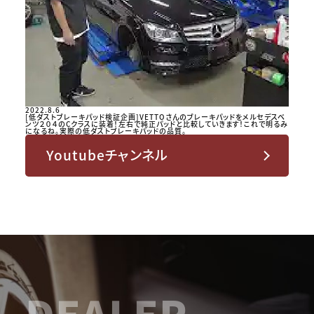
2022.8.6
[低ダストブレーキパッド検証企画]VETTOさんのブレーキパッドをメルセデスベ
ンツ２０４のCクラスに装着！左右で純正パッドと比較していきます！これで明るみ
になるね。実際の低ダストブレーキパッドの品質。
Youtubeチャンネル
DEALER