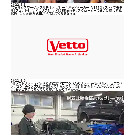
2022.8.6
[フォルクスワーゲンアルテオン]ブレーキパッドメーカー「VETTO」ワンオフモデ
ル！フロント6ポッドにリア4ポッド！355mmディスクローターでまさに豚に真珠
状態！なんか最近武田が指示してくる様なった
2022.8.6
[低ダストブレーキパッド検証結果]VETTOさんのブレーキパッドをメルセデスベ
ンツ２０４のCクラスに装着！ってか思ってたより距離走られへんかったのショッ
ク。もっと下道で走ってたら差がわかりやすかった。