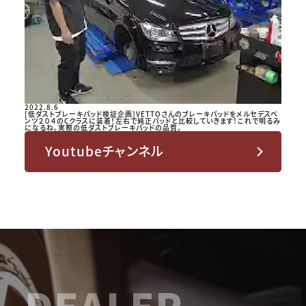
2022.8.6
[低ダストブレーキパッド検証企画]VETTOさんのブレーキパッドをメルセデスベ
ンツ２０４のCクラスに装着！左右で純正パッドと比較していきます！これで明るみ
になるね。実際の低ダストブレーキパッドの品質。
Youtubeチャンネル
DEALER