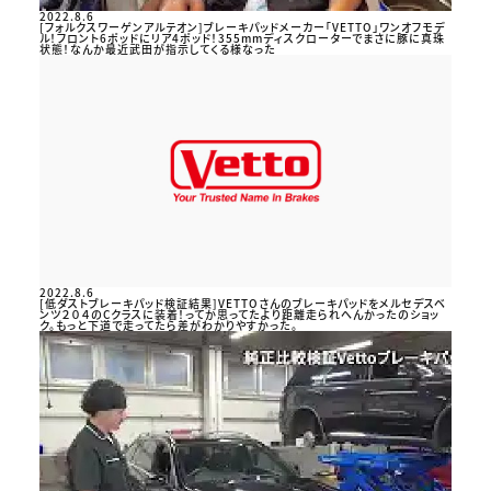
2022.8.6
[フォルクスワーゲンアルテオン]ブレーキパッドメーカー「VETTO」ワンオフモデ
ル！フロント6ポッドにリア4ポッド！355mmディスクローターでまさに豚に真珠
状態！なんか最近武田が指示してくる様なった
2022.8.6
[低ダストブレーキパッド検証結果]VETTOさんのブレーキパッドをメルセデスベ
ンツ２０４のCクラスに装着！ってか思ってたより距離走られへんかったのショッ
ク。もっと下道で走ってたら差がわかりやすかった。