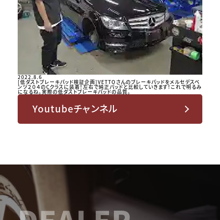
2022.8.6
[低ダストブレーキパッド検証企画]VETTOさんのブレーキパッドをメルセデスベ
ンツ２０４のCクラスに装着！左右で純正パッドと比較していきます！これで明るみ
になるね。実際の低ダストブレーキパッドの品質。
Youtubeチャンネル
DEALER