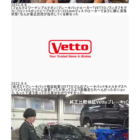
2022.8.6
[フォルクスワーゲンアルテオン]ブレーキパッドメーカー「VETTO」ワンオフモデ
ル！フロント6ポッドにリア4ポッド！355mmディスクローターでまさに豚に真珠
状態！なんか最近武田が指示してくる様なった
2022.8.6
[低ダストブレーキパッド検証結果]VETTOさんのブレーキパッドをメルセデスベ
ンツ２０４のCクラスに装着！ってか思ってたより距離走られへんかったのショッ
ク。もっと下道で走ってたら差がわかりやすかった。