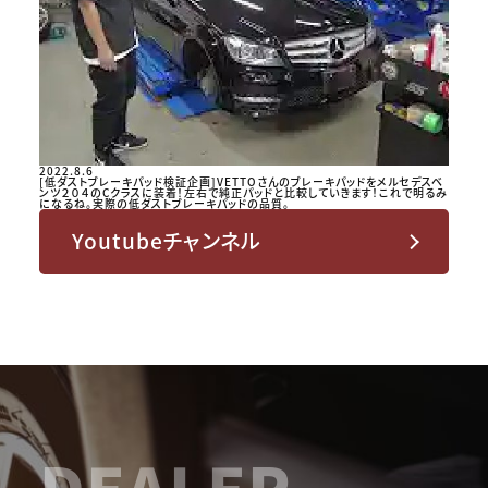
2022.8.6
[低ダストブレーキパッド検証企画]VETTOさんのブレーキパッドをメルセデスベ
ンツ２０４のCクラスに装着！左右で純正パッドと比較していきます！これで明るみ
になるね。実際の低ダストブレーキパッドの品質。
Youtubeチャンネル
DEALER