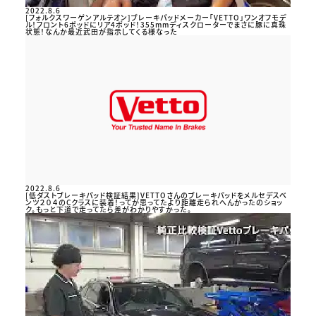
2022.8.6
[フォルクスワーゲンアルテオン]ブレーキパッドメーカー「VETTO」ワンオフモデ
ル！フロント6ポッドにリア4ポッド！355mmディスクローターでまさに豚に真珠
状態！なんか最近武田が指示してくる様なった
2022.8.6
[低ダストブレーキパッド検証結果]VETTOさんのブレーキパッドをメルセデスベ
ンツ２０４のCクラスに装着！ってか思ってたより距離走られへんかったのショッ
ク。もっと下道で走ってたら差がわかりやすかった。