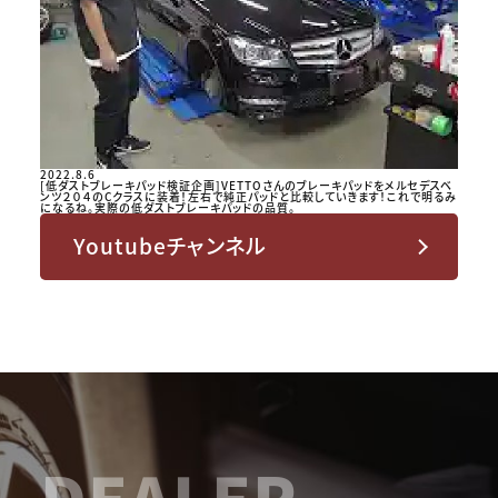
2022.8.6
[低ダストブレーキパッド検証企画]VETTOさんのブレーキパッドをメルセデスベ
ンツ２０４のCクラスに装着！左右で純正パッドと比較していきます！これで明るみ
になるね。実際の低ダストブレーキパッドの品質。
Youtubeチャンネル
DEALER