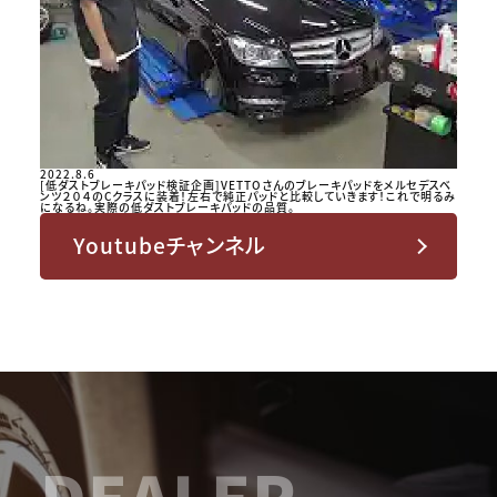
2022.8.6
[低ダストブレーキパッド検証企画]VETTOさんのブレーキパッドをメルセデスベ
ンツ２０４のCクラスに装着！左右で純正パッドと比較していきます！これで明るみ
になるね。実際の低ダストブレーキパッドの品質。
Youtubeチャンネル
DEALER