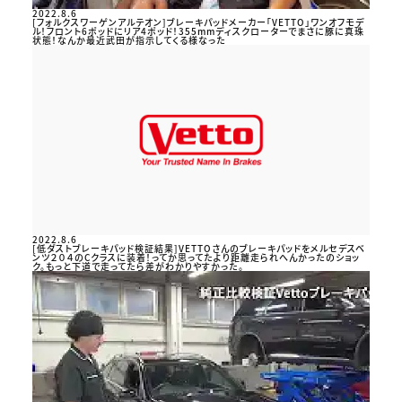
2022.8.6
[フォルクスワーゲンアルテオン]ブレーキパッドメーカー「VETTO」ワンオフモデ
ル！フロント6ポッドにリア4ポッド！355mmディスクローターでまさに豚に真珠
状態！なんか最近武田が指示してくる様なった
2022.8.6
[低ダストブレーキパッド検証結果]VETTOさんのブレーキパッドをメルセデスベ
ンツ２０４のCクラスに装着！ってか思ってたより距離走られへんかったのショッ
ク。もっと下道で走ってたら差がわかりやすかった。