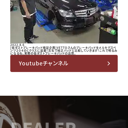
2022.8.6
[低ダストブレーキパッド検証企画]VETTOさんのブレーキパッドをメルセデスベ
ンツ２０４のCクラスに装着！左右で純正パッドと比較していきます！これで明るみ
になるね。実際の低ダストブレーキパッドの品質。
Youtubeチャンネル
DEALER