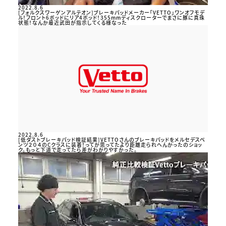
2022.8.6
[フォルクスワーゲンアルテオン]ブレーキパッドメーカー「VETTO」ワンオフモデ
ル！フロント6ポッドにリア4ポッド！355mmディスクローターでまさに豚に真珠
状態！なんか最近武田が指示してくる様なった
2022.8.6
[低ダストブレーキパッド検証結果]VETTOさんのブレーキパッドをメルセデスベ
ンツ２０４のCクラスに装着！ってか思ってたより距離走られへんかったのショッ
ク。もっと下道で走ってたら差がわかりやすかった。