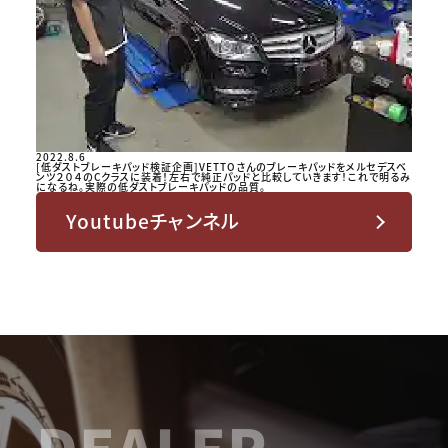
2022.8.6
[低ダストブレーキパッド検証企画]VETTOさんのブレーキパッドをメルセデスベ
ンツ２０４のCクラスに装着！左右で純正パッドと比較していきます！これで明るみ
になるね。実際の低ダストブレーキパッドの品質。
Youtubeチャンネル
DEALER