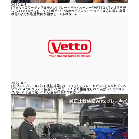
2022.8.6
[フォルクスワーゲンアルテオン]ブレーキパッドメーカー「VETTO」ワンオフモデ
ル！フロント6ポッドにリア4ポッド！355mmディスクローターでまさに豚に真珠
状態！なんか最近武田が指示してくる様なった
2022.8.6
[低ダストブレーキパッド検証結果]VETTOさんのブレーキパッドをメルセデスベ
ンツ２０４のCクラスに装着！ってか思ってたより距離走られへんかったのショッ
ク。もっと下道で走ってたら差がわかりやすかった。