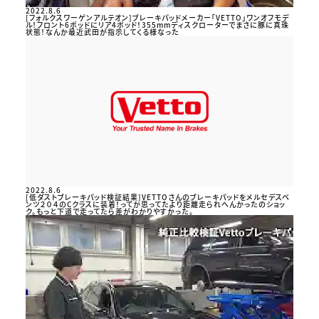
2022.8.6
[フォルクスワーゲンアルテオン]ブレーキパッドメーカー「VETTO」ワンオフモデ
ル！フロント6ポッドにリア4ポッド！355mmディスクローターでまさに豚に真珠
状態！なんか最近武田が指示してくる様なった
2022.8.6
[低ダストブレーキパッド検証結果]VETTOさんのブレーキパッドをメルセデスベ
ンツ２０４のCクラスに装着！ってか思ってたより距離走られへんかったのショッ
ク。もっと下道で走ってたら差がわかりやすかった。