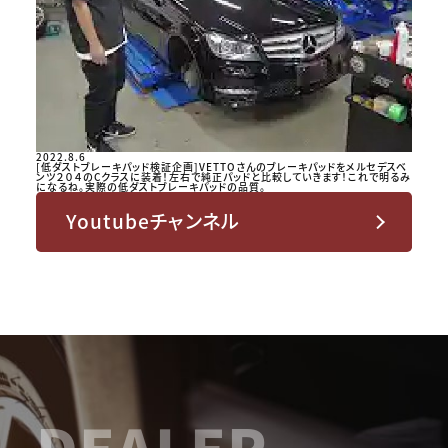
2022.8.6
[低ダストブレーキパッド検証企画]VETTOさんのブレーキパッドをメルセデスベ
ンツ２０４のCクラスに装着！左右で純正パッドと比較していきます！これで明るみ
になるね。実際の低ダストブレーキパッドの品質。
Youtubeチャンネル
DEALER