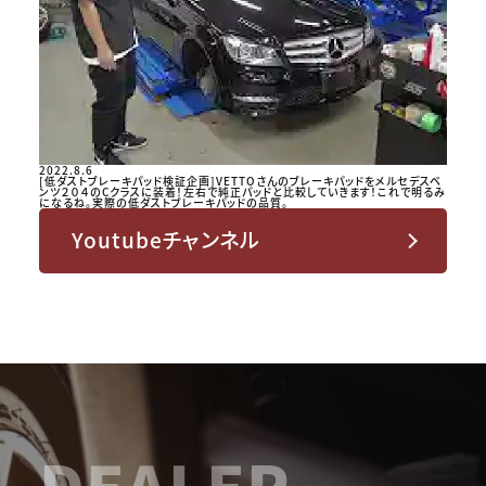
2022.8.6
[低ダストブレーキパッド検証企画]VETTOさんのブレーキパッドをメルセデスベ
ンツ２０４のCクラスに装着！左右で純正パッドと比較していきます！これで明るみ
になるね。実際の低ダストブレーキパッドの品質。
Youtubeチャンネル
DEALER