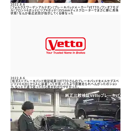
2022.8.6
[フォルクスワーゲンアルテオン]ブレーキパッドメーカー「VETTO」ワンオフモデ
ル！フロント6ポッドにリア4ポッド！355mmディスクローターでまさに豚に真珠
状態！なんか最近武田が指示してくる様なった
2022.8.6
[低ダストブレーキパッド検証結果]VETTOさんのブレーキパッドをメルセデスベ
ンツ２０４のCクラスに装着！ってか思ってたより距離走られへんかったのショッ
ク。もっと下道で走ってたら差がわかりやすかった。