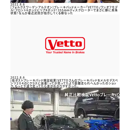
2022.8.6
[フォルクスワーゲンアルテオン]ブレーキパッドメーカー「VETTO」ワンオフモデ
ル！フロント6ポッドにリア4ポッド！355mmディスクローターでまさに豚に真珠
状態！なんか最近武田が指示してくる様なった
2022.8.6
[低ダストブレーキパッド検証結果]VETTOさんのブレーキパッドをメルセデスベ
ンツ２０４のCクラスに装着！ってか思ってたより距離走られへんかったのショッ
ク。もっと下道で走ってたら差がわかりやすかった。