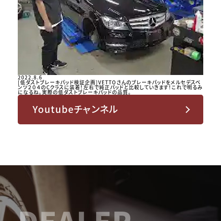
2022.8.6
[低ダストブレーキパッド検証企画]VETTOさんのブレーキパッドをメルセデスベ
ンツ２０４のCクラスに装着！左右で純正パッドと比較していきます！これで明るみ
になるね。実際の低ダストブレーキパッドの品質。
Youtubeチャンネル
DEALER