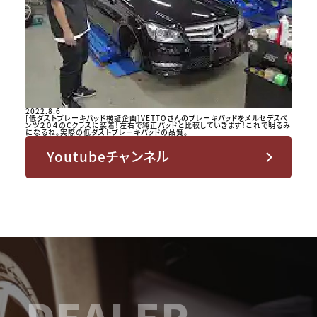
2022.8.6
[低ダストブレーキパッド検証企画]VETTOさんのブレーキパッドをメルセデスベ
ンツ２０４のCクラスに装着！左右で純正パッドと比較していきます！これで明るみ
になるね。実際の低ダストブレーキパッドの品質。
Youtubeチャンネル
DEALER