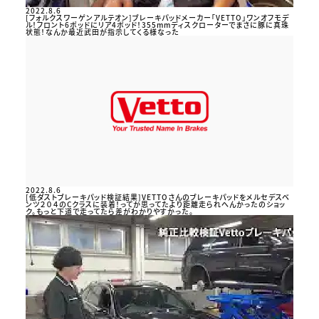
2022.8.6
[フォルクスワーゲンアルテオン]ブレーキパッドメーカー「VETTO」ワンオフモデ
ル！フロント6ポッドにリア4ポッド！355mmディスクローターでまさに豚に真珠
状態！なんか最近武田が指示してくる様なった
2022.8.6
[低ダストブレーキパッド検証結果]VETTOさんのブレーキパッドをメルセデスベ
ンツ２０４のCクラスに装着！ってか思ってたより距離走られへんかったのショッ
ク。もっと下道で走ってたら差がわかりやすかった。