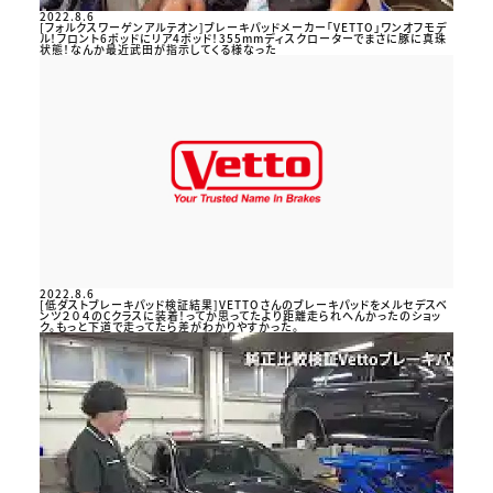
2022.8.6
[フォルクスワーゲンアルテオン]ブレーキパッドメーカー「VETTO」ワンオフモデ
ル！フロント6ポッドにリア4ポッド！355mmディスクローターでまさに豚に真珠
状態！なんか最近武田が指示してくる様なった
2022.8.6
[低ダストブレーキパッド検証結果]VETTOさんのブレーキパッドをメルセデスベ
ンツ２０４のCクラスに装着！ってか思ってたより距離走られへんかったのショッ
ク。もっと下道で走ってたら差がわかりやすかった。