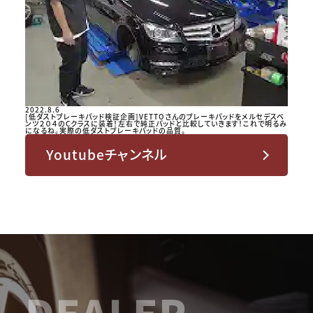
2022.8.6
[低ダストブレーキパッド検証企画]VETTOさんのブレーキパッドをメルセデスベ
ンツ２０４のCクラスに装着！左右で純正パッドと比較していきます！これで明るみ
になるね。実際の低ダストブレーキパッドの品質。
Youtubeチャンネル
DEALER