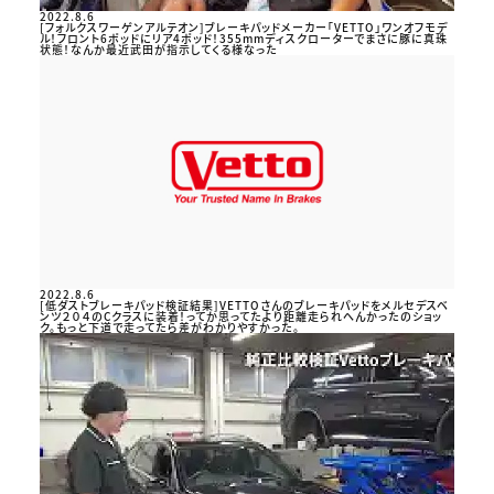
2022.8.6
[フォルクスワーゲンアルテオン]ブレーキパッドメーカー「VETTO」ワンオフモデ
ル！フロント6ポッドにリア4ポッド！355mmディスクローターでまさに豚に真珠
状態！なんか最近武田が指示してくる様なった
2022.8.6
[低ダストブレーキパッド検証結果]VETTOさんのブレーキパッドをメルセデスベ
ンツ２０４のCクラスに装着！ってか思ってたより距離走られへんかったのショッ
ク。もっと下道で走ってたら差がわかりやすかった。