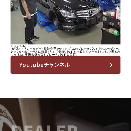
2022.8.6
[低ダストブレーキパッド検証企画]VETTOさんのブレーキパッドをメルセデスベ
ンツ２０４のCクラスに装着！左右で純正パッドと比較していきます！これで明るみ
になるね。実際の低ダストブレーキパッドの品質。
Youtubeチャンネル
DEALER