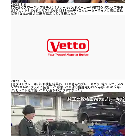
2022.8.6
[フォルクスワーゲンアルテオン]ブレーキパッドメーカー「VETTO」ワンオフモデ
ル！フロント6ポッドにリア4ポッド！355mmディスクローターでまさに豚に真珠
状態！なんか最近武田が指示してくる様なった
2022.8.6
[低ダストブレーキパッド検証結果]VETTOさんのブレーキパッドをメルセデスベ
ンツ２０４のCクラスに装着！ってか思ってたより距離走られへんかったのショッ
ク。もっと下道で走ってたら差がわかりやすかった。