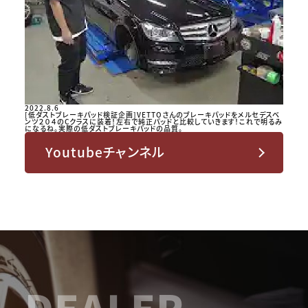
2022.8.6
[低ダストブレーキパッド検証企画]VETTOさんのブレーキパッドをメルセデスベ
ンツ２０４のCクラスに装着！左右で純正パッドと比較していきます！これで明るみ
になるね。実際の低ダストブレーキパッドの品質。
Youtubeチャンネル
DEALER