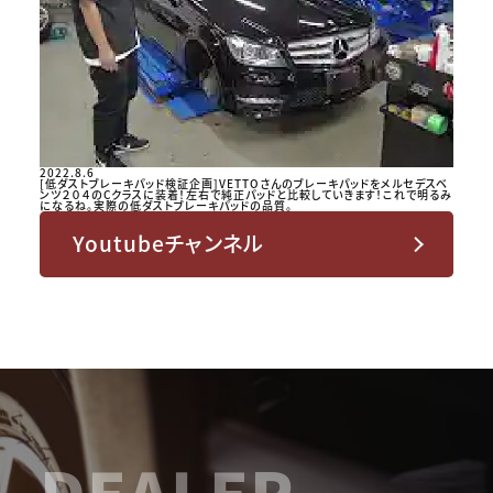
2022.8.6
[低ダストブレーキパッド検証企画]VETTOさんのブレーキパッドをメルセデスベ
ンツ２０４のCクラスに装着！左右で純正パッドと比較していきます！これで明るみ
になるね。実際の低ダストブレーキパッドの品質。
Youtubeチャンネル
DEALER