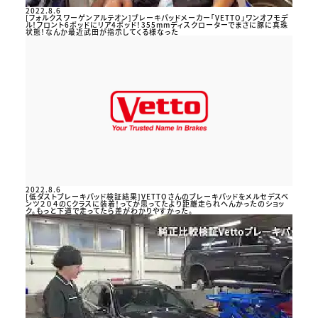
2022.8.6
[フォルクスワーゲンアルテオン]ブレーキパッドメーカー「VETTO」ワンオフモデ
ル！フロント6ポッドにリア4ポッド！355mmディスクローターでまさに豚に真珠
状態！なんか最近武田が指示してくる様なった
2022.8.6
[低ダストブレーキパッド検証結果]VETTOさんのブレーキパッドをメルセデスベ
ンツ２０４のCクラスに装着！ってか思ってたより距離走られへんかったのショッ
ク。もっと下道で走ってたら差がわかりやすかった。