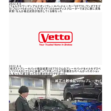
2022.8.6
[フォルクスワーゲンアルテオン]ブレーキパッドメーカー「VETTO」ワンオフモデ
ル！フロント6ポッドにリア4ポッド！355mmディスクローターでまさに豚に真珠
状態！なんか最近武田が指示してくる様なった
2022.8.6
[低ダストブレーキパッド検証結果]VETTOさんのブレーキパッドをメルセデスベ
ンツ２０４のCクラスに装着！ってか思ってたより距離走られへんかったのショッ
ク。もっと下道で走ってたら差がわかりやすかった。