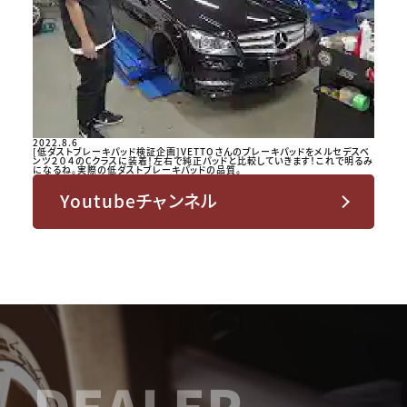
2022.8.6
[低ダストブレーキパッド検証企画]VETTOさんのブレーキパッドをメルセデスベ
ンツ２０４のCクラスに装着！左右で純正パッドと比較していきます！これで明るみ
になるね。実際の低ダストブレーキパッドの品質。
Youtubeチャンネル
DEALER