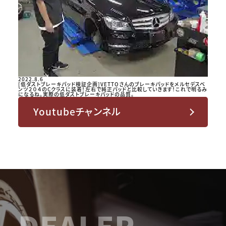
2022.8.6
[低ダストブレーキパッド検証企画]VETTOさんのブレーキパッドをメルセデスベ
ンツ２０４のCクラスに装着！左右で純正パッドと比較していきます！これで明るみ
になるね。実際の低ダストブレーキパッドの品質。
Youtubeチャンネル
DEALER