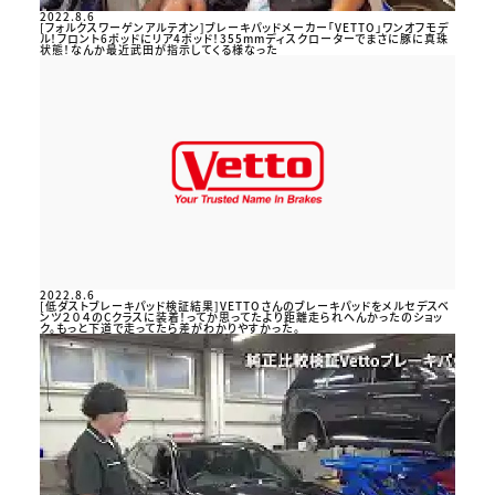
2022.8.6
[フォルクスワーゲンアルテオン]ブレーキパッドメーカー「VETTO」ワンオフモデ
ル！フロント6ポッドにリア4ポッド！355mmディスクローターでまさに豚に真珠
状態！なんか最近武田が指示してくる様なった
2022.8.6
[低ダストブレーキパッド検証結果]VETTOさんのブレーキパッドをメルセデスベ
ンツ２０４のCクラスに装着！ってか思ってたより距離走られへんかったのショッ
ク。もっと下道で走ってたら差がわかりやすかった。