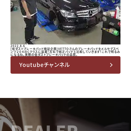
2022.8.6
[低ダストブレーキパッド検証企画]VETTOさんのブレーキパッドをメルセデスベ
ンツ２０４のCクラスに装着！左右で純正パッドと比較していきます！これで明るみ
になるね。実際の低ダストブレーキパッドの品質。
Youtubeチャンネル
DEALER