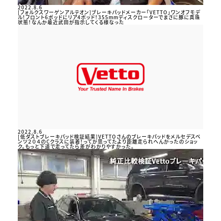
2022.8.6
[フォルクスワーゲンアルテオン]ブレーキパッドメーカー「VETTO」ワンオフモデ
ル！フロント6ポッドにリア4ポッド！355mmディスクローターでまさに豚に真珠
状態！なんか最近武田が指示してくる様なった
2022.8.6
[低ダストブレーキパッド検証結果]VETTOさんのブレーキパッドをメルセデスベ
ンツ２０４のCクラスに装着！ってか思ってたより距離走られへんかったのショッ
ク。もっと下道で走ってたら差がわかりやすかった。