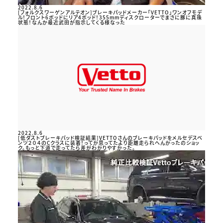
2022.8.6
[フォルクスワーゲンアルテオン]ブレーキパッドメーカー「VETTO」ワンオフモデ
ル！フロント6ポッドにリア4ポッド！355mmディスクローターでまさに豚に真珠
状態！なんか最近武田が指示してくる様なった
2022.8.6
[低ダストブレーキパッド検証結果]VETTOさんのブレーキパッドをメルセデスベ
ンツ２０４のCクラスに装着！ってか思ってたより距離走られへんかったのショッ
ク。もっと下道で走ってたら差がわかりやすかった。