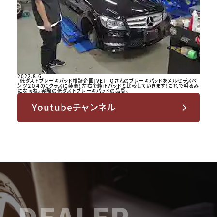
2022.8.6
[低ダストブレーキパッド検証企画]VETTOさんのブレーキパッドをメルセデスベ
ンツ２０４のCクラスに装着！左右で純正パッドと比較していきます！これで明るみ
になるね。実際の低ダストブレーキパッドの品質。
Youtubeチャンネル
DEALER