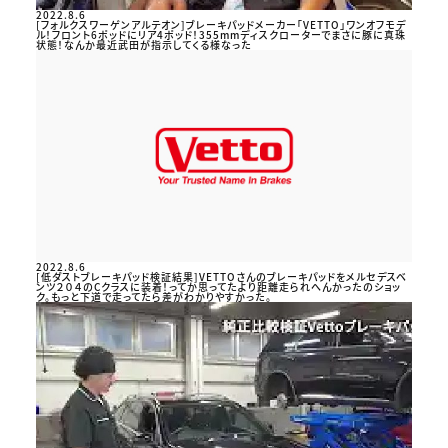
2022.8.6
[フォルクスワーゲンアルテオン]ブレーキパッドメーカー「VETTO」ワンオフモデ
ル！フロント6ポッドにリア4ポッド！355mmディスクローターでまさに豚に真珠
状態！なんか最近武田が指示してくる様なった
2022.8.6
[低ダストブレーキパッド検証結果]VETTOさんのブレーキパッドをメルセデスベ
ンツ２０４のCクラスに装着！ってか思ってたより距離走られへんかったのショッ
ク。もっと下道で走ってたら差がわかりやすかった。