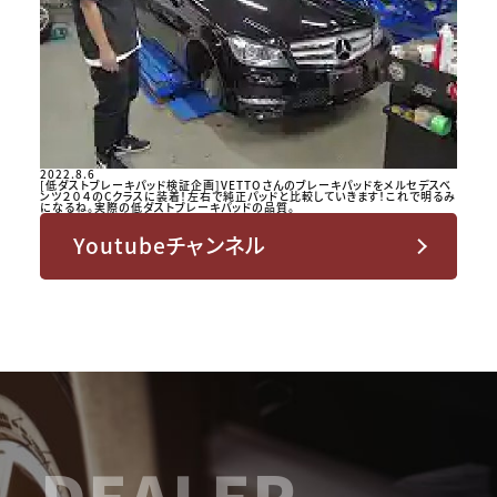
2022.8.6
[低ダストブレーキパッド検証企画]VETTOさんのブレーキパッドをメルセデスベ
ンツ２０４のCクラスに装着！左右で純正パッドと比較していきます！これで明るみ
になるね。実際の低ダストブレーキパッドの品質。
Youtubeチャンネル
DEALER