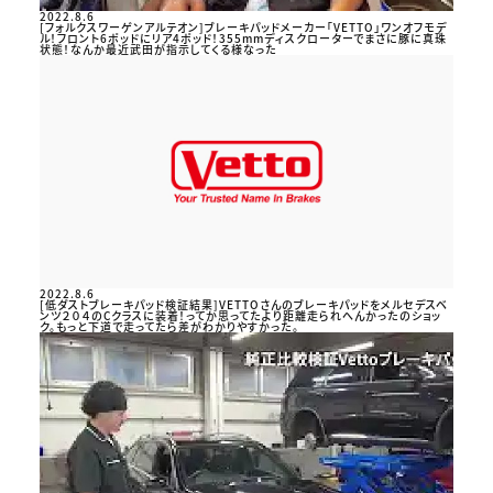
2022.8.6
[フォルクスワーゲンアルテオン]ブレーキパッドメーカー「VETTO」ワンオフモデ
ル！フロント6ポッドにリア4ポッド！355mmディスクローターでまさに豚に真珠
状態！なんか最近武田が指示してくる様なった
2022.8.6
[低ダストブレーキパッド検証結果]VETTOさんのブレーキパッドをメルセデスベ
ンツ２０４のCクラスに装着！ってか思ってたより距離走られへんかったのショッ
ク。もっと下道で走ってたら差がわかりやすかった。