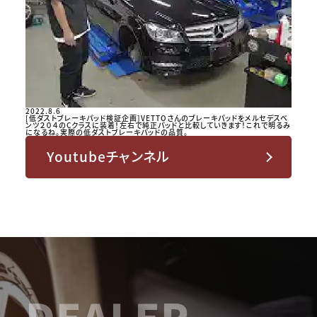
2022.8.6
[低ダストブレーキパッド検証企画]VETTOさんのブレーキパッドをメルセデスベ
ンツ２０４のCクラスに装着！左右で純正パッドと比較していきます！これで明るみ
になるね。実際の低ダストブレーキパッドの品質。
Youtubeチャンネル
DEALER