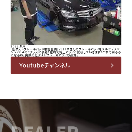
2022.8.6
[低ダストブレーキパッド検証企画]VETTOさんのブレーキパッドをメルセデスベ
ンツ２０４のCクラスに装着！左右で純正パッドと比較していきます！これで明るみ
になるね。実際の低ダストブレーキパッドの品質。
Youtubeチャンネル
DEALER