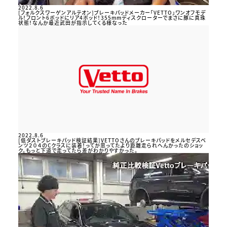
2022.8.6
[フォルクスワーゲンアルテオン]ブレーキパッドメーカー「VETTO」ワンオフモデ
ル！フロント6ポッドにリア4ポッド！355mmディスクローターでまさに豚に真珠
状態！なんか最近武田が指示してくる様なった
2022.8.6
[低ダストブレーキパッド検証結果]VETTOさんのブレーキパッドをメルセデスベ
ンツ２０４のCクラスに装着！ってか思ってたより距離走られへんかったのショッ
ク。もっと下道で走ってたら差がわかりやすかった。