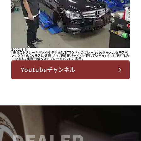
2022.8.6
[低ダストブレーキパッド検証企画]VETTOさんのブレーキパッドをメルセデスベ
ンツ２０４のCクラスに装着！左右で純正パッドと比較していきます！これで明るみ
になるね。実際の低ダストブレーキパッドの品質。
Youtubeチャンネル
DEALER