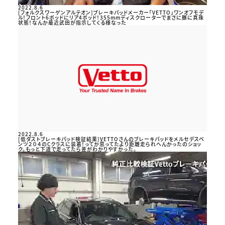
2022.8.6
[フォルクスワーゲンアルテオン]ブレーキパッドメーカー「VETTO」ワンオフモデ
ル！フロント6ポッドにリア4ポッド！355mmディスクローターでまさに豚に真珠
状態！なんか最近武田が指示してくる様なった
2022.8.6
[低ダストブレーキパッド検証結果]VETTOさんのブレーキパッドをメルセデスベ
ンツ２０４のCクラスに装着！ってか思ってたより距離走られへんかったのショッ
ク。もっと下道で走ってたら差がわかりやすかった。