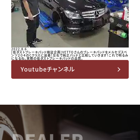
2022.8.6
[低ダストブレーキパッド検証企画]VETTOさんのブレーキパッドをメルセデスベ
ンツ２０４のCクラスに装着！左右で純正パッドと比較していきます！これで明るみ
になるね。実際の低ダストブレーキパッドの品質。
Youtubeチャンネル
DEALER