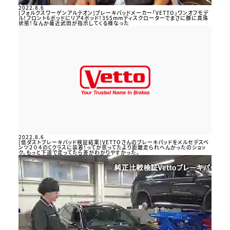
2022.8.6
[フォルクスワーゲンアルテオン]ブレーキパッドメーカー「VETTO」ワンオフモデ
ル！フロント6ポッドにリア4ポッド！355mmディスクローターでまさに豚に真珠
状態！なんか最近武田が指示してくる様なった
2022.8.6
[低ダストブレーキパッド検証結果]VETTOさんのブレーキパッドをメルセデスベ
ンツ２０４のCクラスに装着！ってか思ってたより距離走られへんかったのショッ
ク。もっと下道で走ってたら差がわかりやすかった。